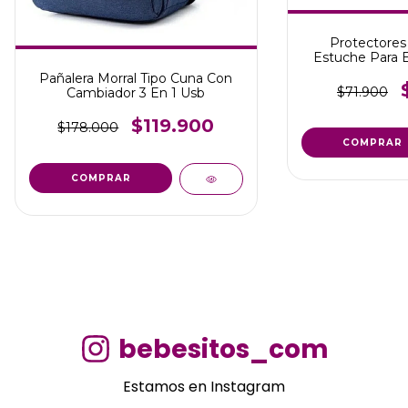
Protectores
Estuche Para Es
Br
Pañalera Morral Tipo Cuna Con
$71.900
Cambiador 3 En 1 Usb
$119.900
$178.000
COMPRAR
COMPRAR
bebesitos_com
Estamos en Instagram