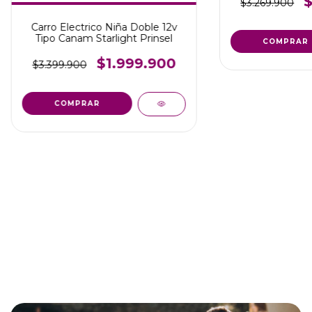
$
$3.269.900
Carro Electrico Niña Doble 12v
Tipo Canam Starlight Prinsel
$1.999.900
$3.399.900