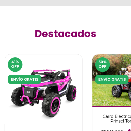
Destacados
41
%
50
%
OFF
OFF
ENVÍO GRATIS
ENVÍO GRATIS
Carro Eléctri
Prinsel To